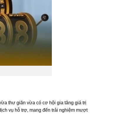
vừa thư giãn vừa có cơ hội gia tăng giá trị
dịch vụ hỗ trợ, mang đến trải nghiệm mượt