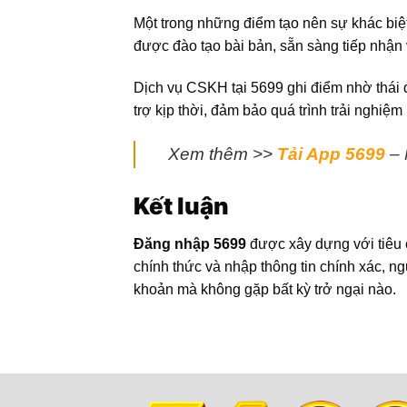
Một trong những điểm tạo nên sự khác biệ
được đào tạo bài bản, sẵn sàng tiếp nhận v
Dịch vụ CSKH tại 5699 ghi điểm nhờ thái 
trợ kịp thời, đảm bảo quá trình trải nghiệ
Xem thêm >>
Tải App 5699
– 
Kết luận
Đăng nhập 5699
được xây dựng với tiêu c
chính thức và nhập thông tin chính xác, ng
khoản mà không gặp bất kỳ trở ngại nào.