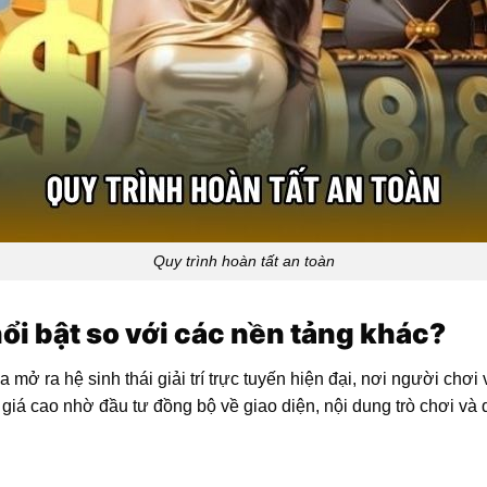
Quy trình hoàn tất an toàn
ổi bật so với các nền tảng khác?
a mở ra hệ sinh thái giải trí trực tuyến hiện đại, nơi người chơi 
iá cao nhờ đầu tư đồng bộ về giao diện, nội dung trò chơi và 