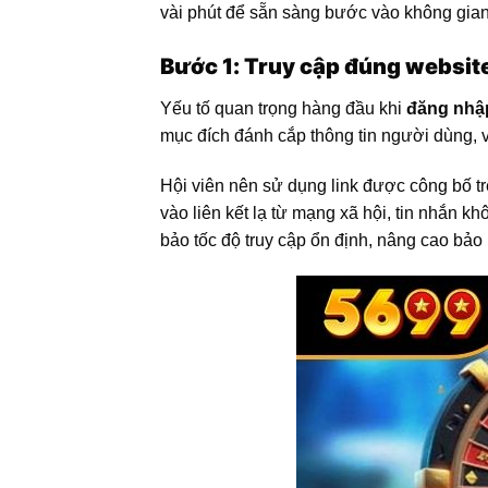
vài phút để sẵn sàng bước vào không gian g
Bước 1: Truy cập đúng websit
Yếu tố quan trọng hàng đầu khi
đăng nhậ
mục đích đánh cắp thông tin người dùng, vì
Hội viên nên sử dụng link được công bố t
vào liên kết lạ từ mạng xã hội, tin nhắn
bảo tốc độ truy cập ổn định, nâng cao bảo