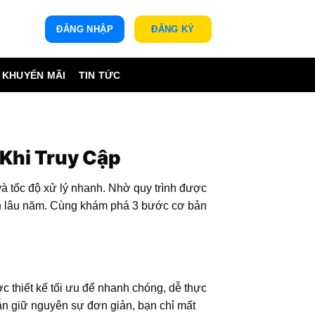
ĐĂNG NHẬP
ĐĂNG KÝ
KHUYẾN MÃI
TIN TỨC
 Khi Truy Cập
 và tốc độ xử lý nhanh. Nhờ quy trình được
iên lâu năm. Cùng khám phá 3 bước cơ bản
c thiết kế tối ưu để nhanh chóng, dễ thực
 vẫn giữ nguyên sự đơn giản, bạn chỉ mất