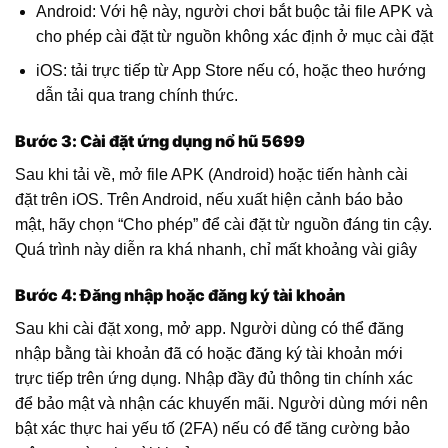
Android: Với hệ này, người chơi bắt buộc tải file APK và
cho phép cài đặt từ nguồn không xác định ở mục cài đặt
iOS: tải trực tiếp từ App Store nếu có, hoặc theo hướng
dẫn tải qua trang chính thức.
Bước 3: Cài đặt ứng dụng nổ hũ 5699
Sau khi tải về, mở file APK (Android) hoặc tiến hành cài
đặt trên iOS. Trên Android, nếu xuất hiện cảnh báo bảo
mật, hãy chọn “Cho phép” để cài đặt từ nguồn đáng tin cậy.
Quá trình này diễn ra khá nhanh, chỉ mất khoảng vài giây
Bước 4: Đăng nhập hoặc đăng ký tài khoản
Sau khi cài đặt xong, mở app. Người dùng có thể đăng
nhập bằng tài khoản đã có hoặc đăng ký tài khoản mới
trực tiếp trên ứng dụng. Nhập đầy đủ thông tin chính xác
để bảo mật và nhận các khuyến mãi. Người dùng mới nên
bật xác thực hai yếu tố (2FA) nếu có để tăng cường bảo