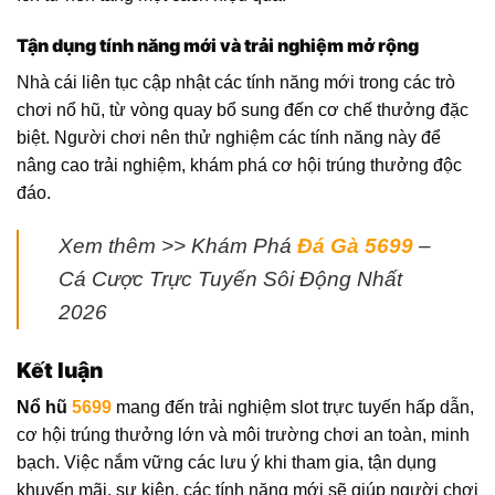
Tận dụng tính năng mới và trải nghiệm mở rộng
Nhà cái liên tục cập nhật các tính năng mới trong các trò
chơi nổ hũ, từ vòng quay bổ sung đến cơ chế thưởng đặc
biệt. Người chơi nên thử nghiệm các tính năng này để
nâng cao trải nghiệm, khám phá cơ hội trúng thưởng độc
đáo.
Xem thêm >> Khám Phá
Đá Gà 5699
–
Cá Cược Trực Tuyến Sôi Động Nhất
2026
Kết luận
Nổ hũ
5699
mang đến trải nghiệm slot trực tuyến hấp dẫn,
cơ hội trúng thưởng lớn và môi trường chơi an toàn, minh
bạch. Việc nắm vững các lưu ý khi tham gia, tận dụng
khuyến mãi, sự kiện, các tính năng mới sẽ giúp người chơi