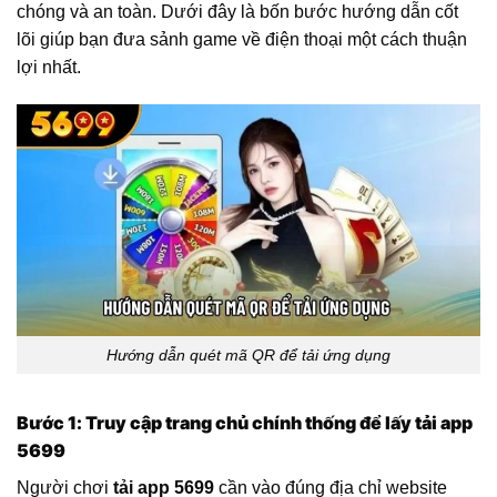
chóng và an toàn. Dưới đây là bốn bước hướng dẫn cốt
lõi giúp bạn đưa sảnh game về điện thoại một cách thuận
lợi nhất.
Hướng dẫn quét mã QR để tải ứng dụng
Bước 1: Truy cập trang chủ chính thống để lấy tải app
5699
Người chơi
tải app 5699
cần vào đúng địa chỉ website