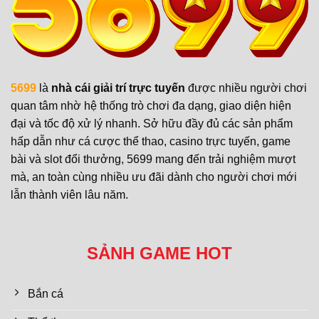
5699
là
nhà cái giải trí trực tuyến
được nhiều người chơi
quan tâm nhờ hệ thống trò chơi đa dạng, giao diện hiện
đại và tốc độ xử lý nhanh. Sở hữu đầy đủ các sản phẩm
hấp dẫn như cá cược thể thao, casino trực tuyến, game
bài và slot đổi thưởng, 5699 mang đến trải nghiệm mượt
mà, an toàn cùng nhiều ưu đãi dành cho người chơi mới
lẫn thành viên lâu năm.
SẢNH GAME HOT
Bắn cá