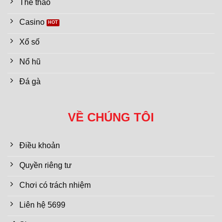
Thể thao
Casino
Xổ số
Nổ hũ
Đá gà
VỀ CHÚNG TÔI
Điều khoản
Quyền riêng tư
Chơi có trách nhiệm
Liên hệ 5699