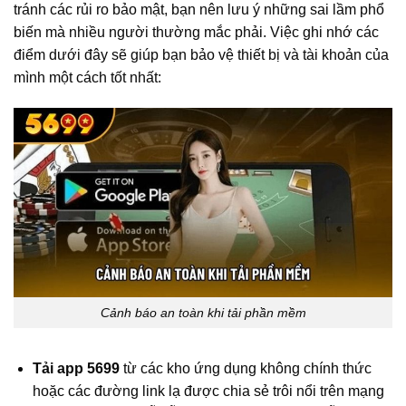
tránh các rủi ro bảo mật, bạn nên lưu ý những sai lầm phổ
biến mà nhiều người thường mắc phải. Việc ghi nhớ các
điểm dưới đây sẽ giúp bạn bảo vệ thiết bị và tài khoản của
mình một cách tốt nhất:
Cảnh báo an toàn khi tải phần mềm
Tải app 5699
từ các kho ứng dụng không chính thức
hoặc các đường link lạ được chia sẻ trôi nổi trên mạng