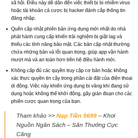
xã hội. Điều này dễ dẫn đến việc thiết bị bị nhiễm virus
hoặc tài khoản cá cược bị hacker đánh cắp thông tin
đăng nhập.
Quên cập nhật phiên bản ứng dụng mới nhất do nhà
phát hành cung cấp khiến trải nghiệm bị giật lag và
thiếu các tính năng bảo mật. Các bản cập nhật thường
chứa những bản vá lỗi quan trọng, giúp app vận hành
mượt mà và an toàn hơn trên hệ điều hành mới.
Không cấp đủ các quyền truy cập cơ bản hoặc không
xác thực quyền tin cậy trong phần cài đặt của điện thoại
di động. Việc này khiến ứng dụng bị văng khi đang sử
dụng hoặc không thể khởi động, gây gián đoạn cho các
phiên cược quan trọng của bạn.
Tham khảo >>
Nạp Tiền 5699
– Khơi
Nguồn Ngân Sách – Săn Thưởng Cực
Căng