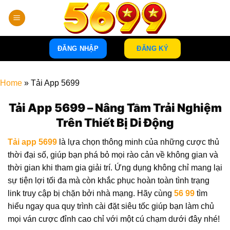
Skip
to
content
ĐĂNG NHẬP
ĐĂNG KÝ
Home
»
Tải App 5699
Tải App 5699 – Nâng Tầm Trải Nghiệm
Trên Thiết Bị Di Động
Tải app 5699
là lựa chọn thông minh của những cược thủ
thời đại số, giúp bạn phá bỏ mọi rào cản về không gian và
thời gian khi tham gia giải trí. Ứng dụng không chỉ mang lại
sự tiện lợi tối đa mà còn khắc phục hoàn toàn tình trạng
link truy cập bị chặn bởi nhà mạng. Hãy cùng
56 99
tìm
hiểu ngay qua quy trình cài đặt siêu tốc giúp bạn làm chủ
mọi ván cược đỉnh cao chỉ với một cú chạm dưới đây nhé!