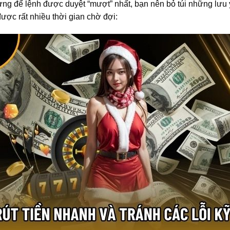
ưng để lệnh được duyệt “mượt” nhất, bạn nên bỏ túi những lưu
được rất nhiều thời gian chờ đợi: