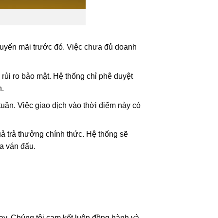
uyến mãi trước đó. Việc chưa đủ doanh
rủi ro bảo mật. Hệ thống chỉ phê duyệt
n.
tuần. Việc giao dịch vào thời điểm này có
uả trả thưởng chính thức. Hệ thống sẽ
a ván đấu.
y. Chúng tôi cam kết luôn đồng hành và