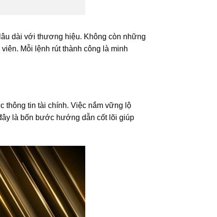
 lâu dài với thương hiệu. Không còn những
i viên. Mỗi lệnh rút thành công là minh
c thông tin tài chính. Việc nắm vững lộ
 đây là bốn bước hướng dẫn cốt lõi giúp