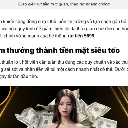
Giao diện rút tiền trực quan, thao tác nhanh chóng
n khiến cộng đồng cược thủ luôn tin tưởng và lựa chọn gắn bó
i ưu hóa quy trình để giảm thiểu tối đa thời gian chờ đợi cho hộ
 tài chính vững mạnh của hệ thống
rút tiền 5699.
ểm thưởng thành tiền mặt siêu tốc
a thuận lợi, hội viên cần tuân thủ đúng các quy chuẩn về xác thự
ng sai sót và nhận tiền về túi một cách nhanh nhất có thể. Dưới
ay từ lần đầu tiên.