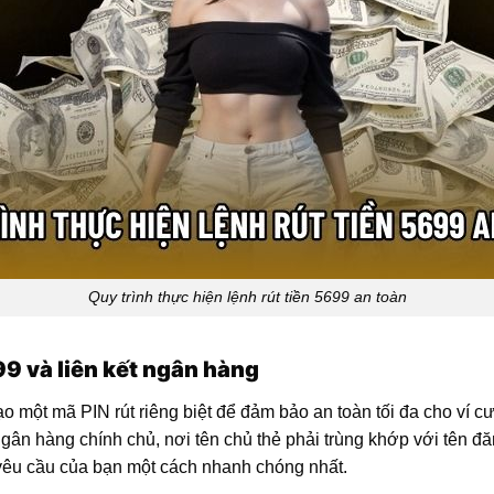
Quy trình thực hiện lệnh rút tiền 5699 an toàn
99 và liên kết ngân hàng
tạo một mã PIN rút riêng biệt để đảm bảo an toàn tối đa cho ví
n ngân hàng chính chủ, nơi tên chủ thẻ phải trùng khớp với tên 
 yêu cầu của bạn một cách nhanh chóng nhất.