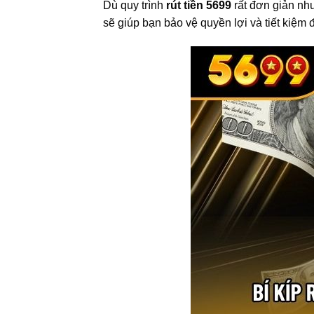
Dù quy trình
rút tiền 5699
rất đơn giản nh
sẽ giúp bạn bảo vệ quyền lợi và tiết kiệm 