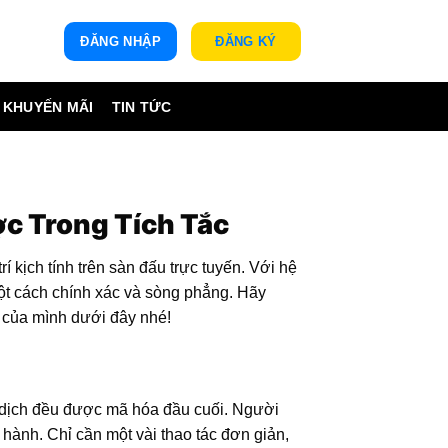
ĐĂNG NHẬP
ĐĂNG KÝ
KHUYẾN MÃI
TIN TỨC
c Trong Tích Tắc
kịch tính trên sàn đấu trực tuyến. Với hệ
ột cách chính xác và sòng phẳng. Hãy
 của mình dưới đây nhé!
o dịch đều được mã hóa đầu cuối. Người
 hành. Chỉ cần một vài thao tác đơn giản,