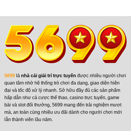
5699
là
nhà cái giải trí trực tuyến
được nhiều người chơi
quan tâm nhờ hệ thống trò chơi đa dạng, giao diện hiện
đại và tốc độ xử lý nhanh. Sở hữu đầy đủ các sản phẩm
hấp dẫn như cá cược thể thao, casino trực tuyến, game
bài và slot đổi thưởng, 5699 mang đến trải nghiệm mượt
mà, an toàn cùng nhiều ưu đãi dành cho người chơi mới
lẫn thành viên lâu năm.