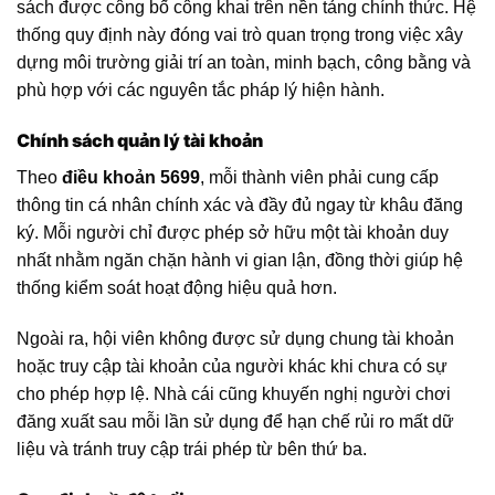
sách được công bố công khai trên nền tảng chính thức. Hệ
thống quy định này đóng vai trò quan trọng trong việc xây
dựng môi trường giải trí an toàn, minh bạch, công bằng và
phù hợp với các nguyên tắc pháp lý hiện hành.
Chính sách quản lý tài khoản
Theo
điều khoản 5699
, mỗi thành viên phải cung cấp
thông tin cá nhân chính xác và đầy đủ ngay từ khâu đăng
ký. Mỗi người chỉ được phép sở hữu một tài khoản duy
nhất nhằm ngăn chặn hành vi gian lận, đồng thời giúp hệ
thống kiểm soát hoạt động hiệu quả hơn.
Ngoài ra, hội viên không được sử dụng chung tài khoản
hoặc truy cập tài khoản của người khác khi chưa có sự
cho phép hợp lệ. Nhà cái cũng khuyến nghị người chơi
đăng xuất sau mỗi lần sử dụng để hạn chế rủi ro mất dữ
liệu và tránh truy cập trái phép từ bên thứ ba.