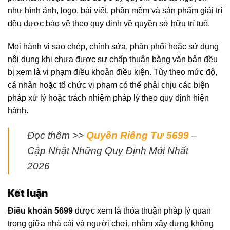
như hình ảnh, logo, bài viết, phần mềm và sản phẩm giải trí
đều được bảo vệ theo quy định về quyền sở hữu trí tuệ.
Mọi hành vi sao chép, chỉnh sửa, phân phối hoặc sử dụng
nội dung khi chưa được sự chấp thuận bằng văn bản đều
bị xem là vi phạm điều khoản điều kiện. Tùy theo mức độ,
cá nhân hoặc tổ chức vi phạm có thể phải chịu các biện
pháp xử lý hoặc trách nhiệm pháp lý theo quy định hiện
hành.
Đọc thêm >>
Quyền Riêng Tư 5699
–
Cập Nhật Những Quy Định Mới Nhất
2026
Kết luận
Điều khoản 5699
được xem là thỏa thuận pháp lý quan
trọng giữa nhà cái và người chơi, nhằm xây dựng không