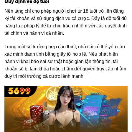
Quy định về độ tuổi
Nền tảng chỉ cho phép người chơi từ 18 tuổi trở lên đăng
ký tài khoản và sử dụng dịch vụ cá cược. Đây là độ tuổi đủ
năng lực pháp lý để tự chịu trách nhiệm với các quyết định
tài chính và hành vi cá nhân.
Trong một số trường hợp cần thiết, nhà cái có thể yêu cầu
xác minh danh tính bằng giấy tờ hợp lệ. Nếu phát hiện
hành vi khai báo sai sự thật hoặc gian lận thông tin, tài
khoản sẽ bị tạm khóa hoặc chấm dứt quyền truy cập nhằm
duy trì môi trường cá cược lành mạnh.