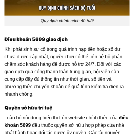
Quy định chính sách độ tuổi
Điều khoản 5699 giao dịch
Khi phát sinh sự cố trong quá trình nạp tiền hoặc số dư
chưa được cập nhật, người chơi có thể liên hệ bộ phận
chăm sóc khách hàng để được hỗ trợ 24/7. Đối với các
giao dịch qua cổng thanh toán trung gian, hội viên cần
cung cấp đầy đủ thông tin như thời gian, số tiền và
phương thức chuyển khoản để quá trình kiểm tra diễn ra
nhanh chóng.
Quyền sở hữu trí tuệ
Toàn bộ nội dung hiển thị trên website chính thức của
điều
khoản 5699
đều thuộc quyền sở hữu hợp pháp của nhà
phát hành hoặc đối tác được ủy quyền. Các tài nguyên