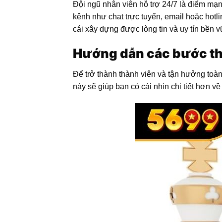
Đội ngũ nhân viên hỗ trợ 24/7 là điểm mạ
kênh như chat trực tuyến, email hoặc hot
cái xây dựng được lòng tin và uy tín bền 
Hướng dẫn các bước tha
Để trở thành thành viên và tận hưởng toàn
này sẽ giúp bạn có cái nhìn chi tiết hơn về