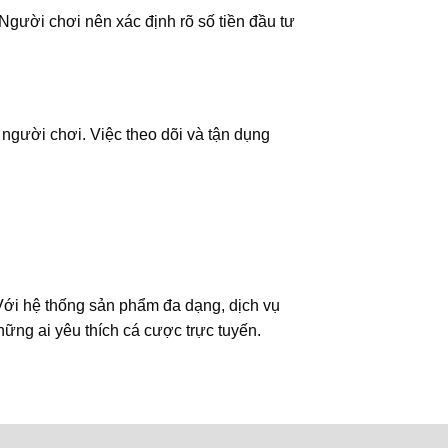
Người chơi nên xác định rõ số tiền đầu tư
người chơi. Việc theo dõi và tận dụng
 Với hệ thống sản phẩm đa dạng, dịch vụ
ững ai yêu thích cá cược trực tuyến.