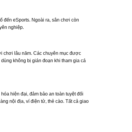
rổ đến eSports. Ngoài ra, sân chơi còn
uyên nghiệp.
gười chơi lâu năm. Các chuyên mục được
i dùng không bị gián đoạn khi tham gia cá
 hóa hiện đại, đảm bảo an toàn tuyệt đối
g nội địa, ví điện tử, thẻ cào. Tất cả giao