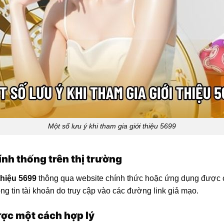
Một số lưu ý khi tham gia giới thiệu 5699
nh thống trên thị trường
thiệu 5699
thông qua website chính thức hoặc ứng dụng được c
ng tin tài khoản do truy cập vào các đường link giả mạo.
ợc một cách hợp lý