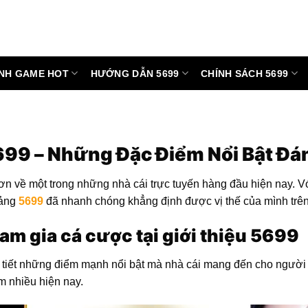
NH GAME HOT
HƯỚNG DẪN 5699
CHÍNH SÁCH 5699
5699 – Những Đặc Điểm Nổi Bật Đ
ơn về một trong những nhà cái trực tuyến hàng đầu hiện nay. 
tảng
5699
đã nhanh chóng khẳng định được vị thế của mình trên
am gia cá cược tại giới thiệu 5699
i tiết những điểm mạnh nổi bật mà nhà cái mang đến cho người 
m nhiều hiện nay.