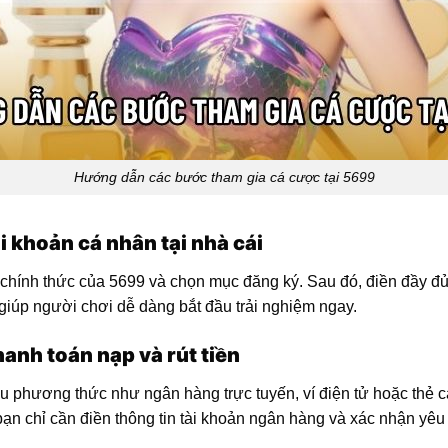
Hướng dẫn các bước tham gia cá cược tại 5699
i khoản cá nhân tại nhà cái
 chính thức của 5699 và chọn mục đăng ký. Sau đó, điền đầy đủ 
giúp người chơi dễ dàng bắt đầu trải nghiệm ngay.
anh toán nạp và rút tiền
u phương thức như ngân hàng trực tuyến, ví điện tử hoặc thẻ cào
 bạn chỉ cần điền thông tin tài khoản ngân hàng và xác nhận yê