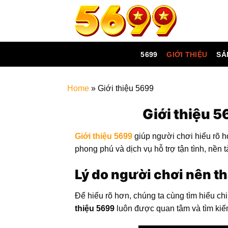
Skip
to
content
5699
GIỚI THIỆU
SẢ
Home
»
Giới thiệu 5699
Giới thiệu 
Giới thiệu 5699
giúp người chơi hiểu rõ h
phong phú và dịch vụ hỗ trợ tận tình, nền 
Lý do người chơi nên th
Để hiểu rõ hơn, chúng ta cùng tìm hiểu ch
thiệu 5699
luôn được quan tâm và tìm kiế