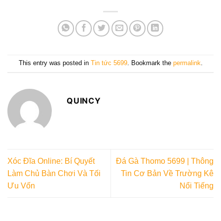
This entry was posted in
Tin tức 5699
. Bookmark the
permalink
.
QUINCY
Xóc Đĩa Online: Bí Quyết
Đá Gà Thomo 5699 | Thông
Làm Chủ Bàn Chơi Và Tối
Tin Cơ Bản Về Trường Kê
Ưu Vốn
Nổi Tiếng