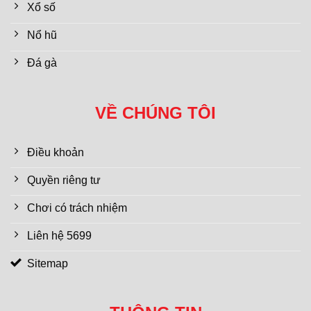
Xổ số
Nổ hũ
Đá gà
VỀ CHÚNG TÔI
Điều khoản
Quyền riêng tư
Chơi có trách nhiệm
Liên hệ 5699
Sitemap