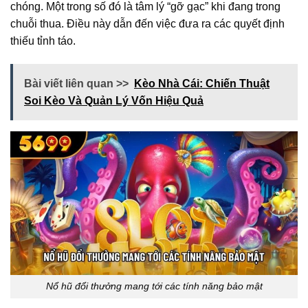
chóng. Một trong số đó là tâm lý “gỡ gạc” khi đang trong
chuỗi thua. Điều này dẫn đến việc đưa ra các quyết định
thiếu tỉnh táo.
Bài viết liên quan >>
Kèo Nhà Cái: Chiến Thuật
Soi Kèo Và Quản Lý Vốn Hiệu Quả
Nổ hũ đổi thưởng mang tới các tính năng bảo mật