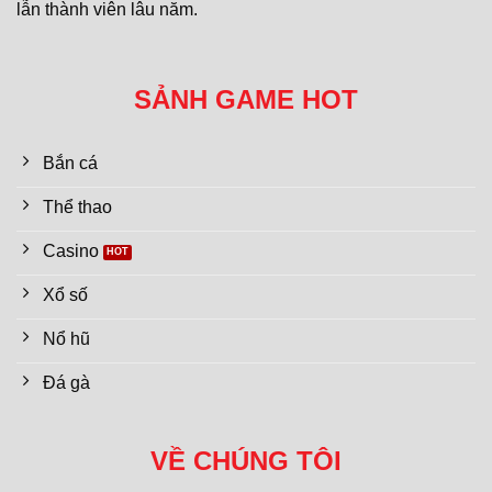
lẫn thành viên lâu năm.
SẢNH GAME HOT
Bắn cá
Thể thao
Casino
Xổ số
Nổ hũ
Đá gà
VỀ CHÚNG TÔI