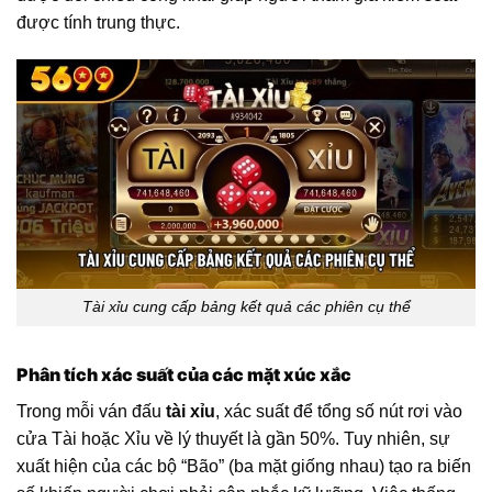
được tính trung thực.
Tài xỉu cung cấp bảng kết quả các phiên cụ thể
Phân tích xác suất của các mặt xúc xắc
Trong mỗi ván đấu
tài xỉu
, xác suất để tổng số nút rơi vào
cửa Tài hoặc Xỉu về lý thuyết là gần 50%. Tuy nhiên, sự
xuất hiện của các bộ “Bão” (ba mặt giống nhau) tạo ra biến