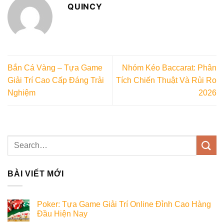
QUINCY
Bắn Cá Vàng – Tựa Game
Nhóm Kéo Baccarat: Phân
Giải Trí Cao Cấp Đáng Trải
Tích Chiến Thuật Và Rủi Ro
Nghiệm
2026
BÀI VIẾT MỚI
Poker: Tựa Game Giải Trí Online Đỉnh Cao Hàng
Đầu Hiện Nay