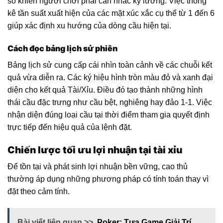
số khiến người chơi phải cân nhắc kỹ lưỡng. Việc thống
kê tần suất xuất hiện của các mặt xúc xắc cụ thể từ 1 đến 6
giúp xác định xu hướng của dòng cầu hiện tại.
Cách đọc bảng lịch sử phiên
Bảng lịch sử cung cấp cái nhìn toàn cảnh về các chuỗi kết
quả vừa diễn ra. Các ký hiệu hình tròn màu đỏ và xanh đại
diện cho kết quả Tài/Xỉu. Điều đó tạo thành những hình
thái cầu đặc trưng như cầu bệt, nghiêng hay đảo 1-1. Việc
nhận diện đúng loại cầu tại thời điểm tham gia quyết định
trực tiếp đến hiệu quả của lệnh đặt.
Chiến lược tối ưu lợi nhuận tại tài xỉu
Để tồn tại và phát sinh lợi nhuận bền vững, cao thủ
thường áp dụng những phương pháp có tính toán thay vì
đặt theo cảm tính.
Bài viết liên quan >>
Poker: Tựa Game Giải Trí