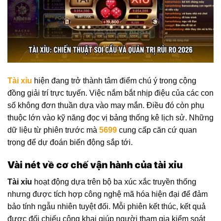
Tài xỉu
hiện đang trở thành tâm điểm chú ý trong cộng
đồng giải trí trực tuyến. Việc nắm bắt nhịp điệu của các con
số không đơn thuần dựa vào may mắn. Điều đó còn phụ
thuộc lớn vào kỹ năng đọc vị bảng thống kê lịch sử. Những
dữ liệu từ phiên trước mà
5699
cung cấp căn cứ quan
trọng để dự đoán biến động sắp tới.
Vài nét về cơ chế vận hành của tài xỉu
Tài xỉu
hoạt động dựa trên bộ ba xúc xắc truyền thống
nhưng được tích hợp công nghệ mã hóa hiện đại để đảm
bảo tính ngẫu nhiên tuyệt đối. Mỗi phiên kết thúc, kết quả
được đối chiếu công khai giúp người tham gia kiểm soát