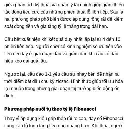
giữa phân tích kỹ thuật và quản lý tài chính giúp giảm thiểu
tác động tiêu cực của những phiên thua lỗ liên tiếp. Sau là
hai phương pháp phổ biến được áp dụng rộng rãi để kiểm
soát dòng tiền và gia tăng tỷ lệ thắng trong dài hạn.
Cầu bệt xuất hiện khi kết quả duy nhất lặp lại từ 4 đến 10
phiên liên tiếp. Người chơi có kinh nghiệm sẽ ưu tiên vào
tiền đều tay ở giai đoạn đầu và giảm dần khi cầu có dấu
hiệu kéo dài quá lâu.
Ngược lại, cầu đảo 1-1 yêu cầu sự nhạy bén để nhận ra
thời điểm bắt đầu chu kỳ ziczac. Hình thức giúp tối ưu hóa
lợi nhuận trong những giai đoạn thị trường biến động ổn
định.
Phương pháp nuôi tụ theo tỷ lệ Fibonacci
Thay vì áp dụng kiểu gấp thếp rủi ro cao, dãy số Fibonacci
cung cấp lộ trình tăng tiền nhẹ nhàng hơn. Khi thua, người