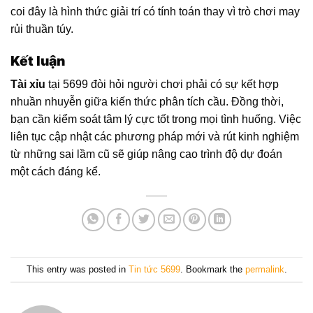
coi đây là hình thức giải trí có tính toán thay vì trò chơi may
rủi thuần túy.
Kết luận
Tài xỉu
tại 5699 đòi hỏi người chơi phải có sự kết hợp
nhuần nhuyễn giữa kiến thức phân tích cầu. Đồng thời,
bạn cần kiểm soát tâm lý cực tốt trong mọi tình huống. Việc
liên tục cập nhật các phương pháp mới và rút kinh nghiệm
từ những sai lầm cũ sẽ giúp nâng cao trình độ dự đoán
một cách đáng kể.
This entry was posted in
Tin tức 5699
. Bookmark the
permalink
.