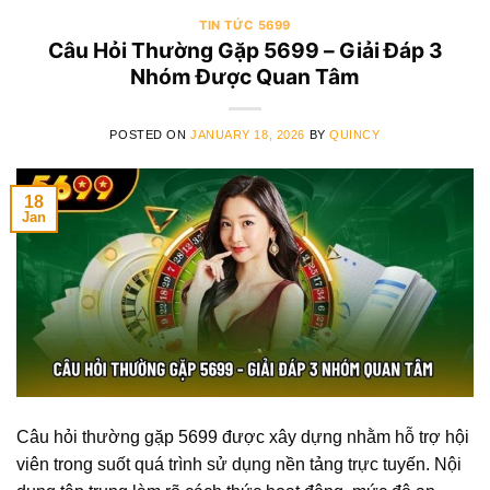
TIN TỨC 5699
Câu Hỏi Thường Gặp 5699 – Giải Đáp 3
Nhóm Được Quan Tâm
POSTED ON
JANUARY 18, 2026
BY
QUINCY
18
Jan
Câu hỏi thường gặp 5699 được xây dựng nhằm hỗ trợ hội
viên trong suốt quá trình sử dụng nền tảng trực tuyến. Nội