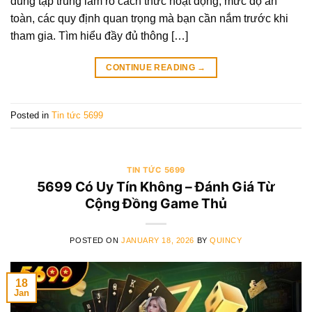
dung tập trung làm rõ cách thức hoạt động, mức độ an
toàn, các quy định quan trọng mà bạn cần nắm trước khi
tham gia. Tìm hiểu đầy đủ thông […]
CONTINUE READING
→
Posted in
Tin tức 5699
TIN TỨC 5699
5699 Có Uy Tín Không – Đánh Giá Từ
Cộng Đồng Game Thủ
POSTED ON
JANUARY 18, 2026
BY
QUINCY
18
Jan