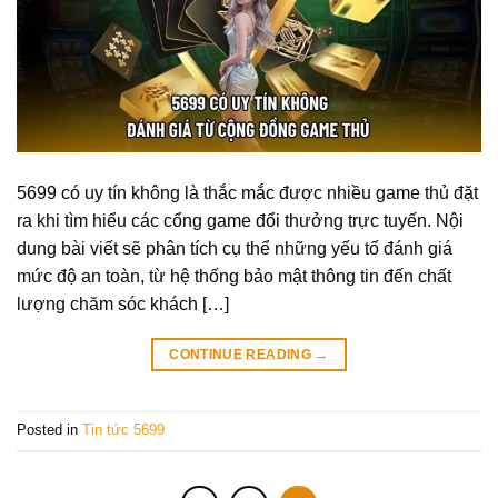
5699 có uy tín không là thắc mắc được nhiều game thủ đặt
ra khi tìm hiểu các cổng game đổi thưởng trực tuyến. Nội
dung bài viết sẽ phân tích cụ thể những yếu tố đánh giá
mức độ an toàn, từ hệ thống bảo mật thông tin đến chất
lượng chăm sóc khách […]
CONTINUE READING
→
Posted in
Tin tức 5699