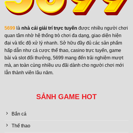
5699
là
nhà cái giải trí trực tuyến
được nhiều người chơi
quan tâm nhờ hệ thống trò chơi đa dạng, giao diện hiện
đại và tốc độ xử lý nhanh. Sở hữu đầy đủ các sản phẩm
hấp dẫn như cá cược thể thao, casino trực tuyến, game
bài và slot đổi thưởng, 5699 mang đến trải nghiệm mượt
mà, an toàn cùng nhiều ưu đãi dành cho người chơi mới
lẫn thành viên lâu năm.
SẢNH GAME HOT
Bắn cá
Thể thao