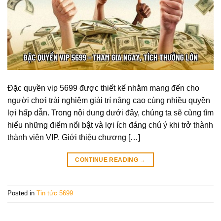
Đặc quyền vip 5699 được thiết kế nhằm mang đến cho
người chơi trải nghiệm giải trí nâng cao cùng nhiều quyền
lợi hấp dẫn. Trong nội dung dưới đây, chúng ta sẽ cùng tìm
hiểu những điểm nổi bật và lợi ích đáng chú ý khi trở thành
thành viên VIP. Giới thiệu chương […]
CONTINUE READING
→
Posted in
Tin tức 5699