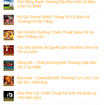
Kèo Đồng Banh: Hướng Dẫn Đọc Kèo Và Mẹo
Chơi Từ 5699
Đá Gà Thomo 5699 | Thông Tin Cơ Bản Về
Trường Kê Nổi Tiếng
Nổ Hũ Đổi Thưởng: Chiến Thuật Quay Hũ Và
Mẹo Thắng Lớn
Xóc Đĩa Online: Bí Quyết Làm Chủ Bàn Chơi Và
Tối Ưu Vốn
Rồng Hổ – Thiên Đường Đổi Thưởng Hấp Dẫn
Số 1 Tại 5699
Baccarat – Game Bài Đổi Thưởng Cực Lớn, Cực
Đã Số 1 Hiện Nay
Kèo Nhà Cái: Chiến Thuật Soi Kèo Và Quản Lý
Vốn Hiệu Quả