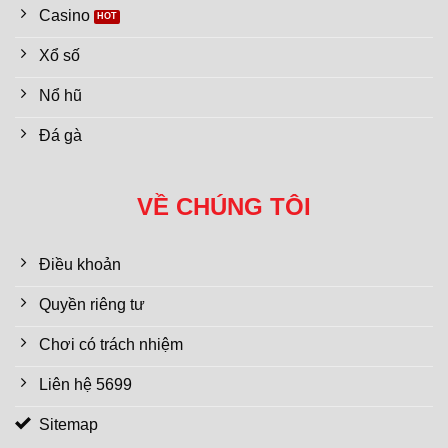
Casino
Xổ số
Nổ hũ
Đá gà
VỀ CHÚNG TÔI
Điều khoản
Quyền riêng tư
Chơi có trách nhiệm
Liên hệ 5699
Sitemap